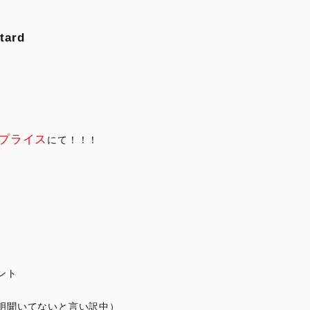
tard
プライス
にて！！！
ント
説明聞いてないと言い訳中）