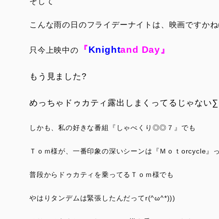
そして
こんな雨の日のフライデーナイトは、映画ですかね(○ﾟ
『
Knight
and Day』
只今上映中の
もう見ました?
めっちゃドゥカティ露出しまくってるじゃない∑(=
しかも、私の好きな番組『しゃべくり◎◎７』でも
Ｔｏｍ様が、一番印象の深いシーンは『Ｍｏｔorcycle
普段からドゥカティを乗ってるＴｏｍ様でも
やはりタンデムは緊張したんだってr(^ω^*)))