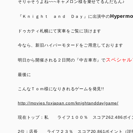
そりゃそうよね~~~キャメロン様を乗せてるんだもん♪
Hypermo
『Ｋｎｉｇｈｔ ａｎｄ Ｄａｙ』に出演中の
ドゥカティ札幌にて実車をご覧に頂けます
今なら、新旧ハイパーモタードをご用意しております
スペシャル
明日から開催される２日間の『中古車市』で
最後に
こんなＴｏｍ様になりきれるゲームを発見!!
http://movies.foxjapan.com/knightandday/game/
現在トップ：私 ライフ１００％ スコア262.486ポイ
2位：店長 ライフ２３％ スコア20.861ポイント（