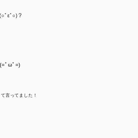
εﾟ○)？
ﾟωﾟ=)
』って言ってました！