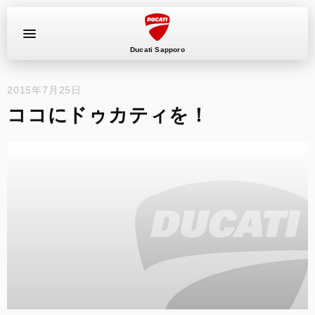
Ducati Sapporo
2015年7月25日
イベント
ココにドゥカティを！
中古車
キャンペーン
ショールーム
新車
ニュース