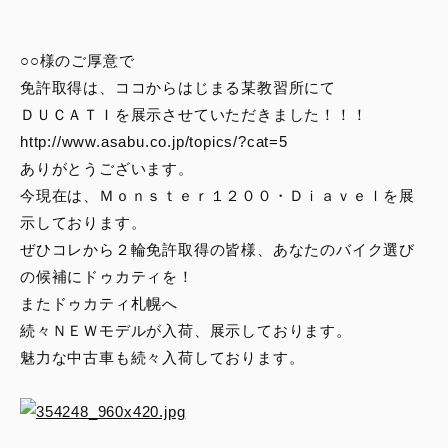
スタッフブログ
○○様のご厚意で
サービス
免許取得は、ココからはじまる某教習所にて
ＤＵＣＡＴＩを展示させていただきました！！！
スタッフ
http://www.asabu.co.jp/topics/?cat=5
ありがとうございます。
DUCATI OWNER’S CLUB
今現在は、Ｍｏｎｓｔｅｒ１２００・Ｄｉａｖｅｌを展
示しております。
アパレル
ぜひコレから２輪免許取得の皆様、あなたのバイク選び
の候補にドゥカティを！
コンフィギュレーター
またドゥカティ札幌へ
続々ＮＥＷモデルが入荷、展示しております。
魅力な中古車も続々入荷しております。
お支払いシミュレーション
お問合せ