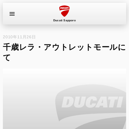
Ducati Sapporo
2010年11月26日
イベント
千歳レラ・アウトレットモールに
中古車
て
キャンペーン
ショールーム
新車
ニュース