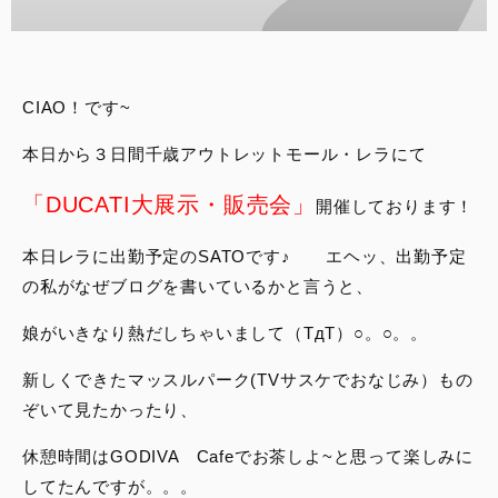
スタッフブログ
サービス
CIAO！です~
スタッフ
本日から３日間千歳アウトレットモール・レラにて
「DUCATI大展示・販売会」
開催しております！
DUCATI OWNER’S CLUB
本日レラに出勤予定のSATOです♪ エヘッ、出勤予定
アパレル
の私がなぜブログを書いているかと言うと、
娘がいきなり熱だしちゃいまして（TдT）○。○。。
コンフィギュレーター
新しくできたマッスルパーク(TVサスケでおなじみ）もの
お支払いシミュレーション
ぞいて見たかったり、
休憩時間はGODIVA Cafeでお茶しよ~と思って楽しみに
お問合せ
してたんですが。。。