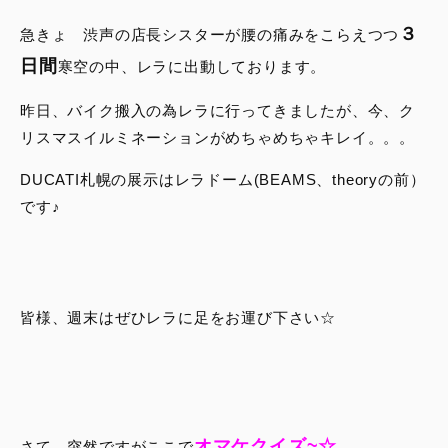
３
急きょ 渋声の店長シスターが腰の痛みをこらえつつ
日間
寒空の中、レラに出動しております。
昨日、バイク搬入の為レラに行ってきましたが、今、ク
リスマスイルミネーションがめちゃめちゃキレイ。。。
DUCATI札幌の展示はレラドーム(BEAMS、theoryの前）
です♪
皆様、週末はぜひレラに足をお運び下さい☆
オマケクイズ~☆
さて、突然ですがここで