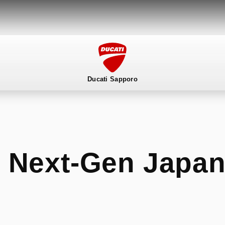
Ducati Sapporo
ービス
スタッフ
DUCATI OWNER’S CLUB
ア
Next-Gen Japa