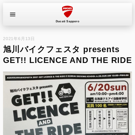
Ducati Sapporo
2021年6月13日
イベント
旭川バイクフェスタ presents
中古車
GET!! LICENCE AND THE RIDE
キャンペーン
ショールーム
新車
ニュース