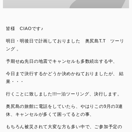
スタッフブログ
サービス
皆様 CIAOです♪
スタッフ
明日・明後日で計画しておりました 奥尻島T.T ツーリ
ング 。
DUCATI OWNER’S CLUB
予期せぬ先日の地震でキャンセルも多数続出する中、
アパレル
今日まで決行するかどうか決めかねておりましたが、 結
果・・・
コンフィギュレーター
行くことに致しました!!!一泊ツーリング、決行します。
お支払いシミュレーション
奥尻島の旅館に電話をしていたら、やはりこの9月の3連
休、キャンセルが多くて困ってるとの事、
お問合せ
もちろん被災されて大変な方も多い中で、ご参加予定の