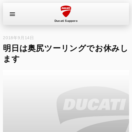
Ducati Sapporo
2018年9月14日
イベント
明日は奥尻ツーリングでお休みし
中古車
ます
キャンペーン
ショールーム
新車
ニュース