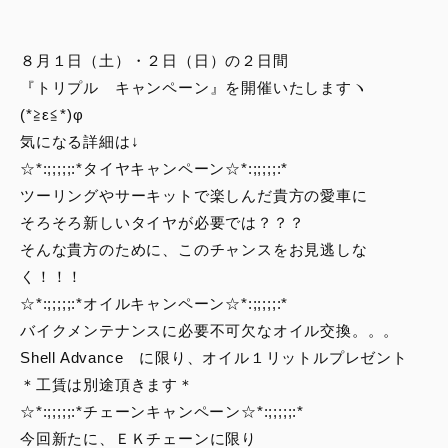
スタッフブログ
８月１日（土）・２日（日）の２日間
サービス
『トリプル キャンペーン』を開催いたしますヽ
(*≧ε≦*)φ
スタッフ
気になる詳細は↓
☆*:;;;;;:*タイヤキャンペーン☆*:;;;;;:*
DUCATI OWNER’S CLUB
ツーリングやサーキットで楽しんだ貴方の愛車に
そろそろ新しいタイヤが必要では？？？
アパレル
そんな貴方のために、このチャンスをお見逃しな
く！！！
コンフィギュレーター
☆*:;;;;;:*オイルキャンペーン☆*:;;;;;:*
バイクメンテナンスに必要不可欠なオイル交換。。。
Shell Advance に限り、オイル１リットルプレゼント
お支払いシミュレーション
＊工賃は別途頂きます＊
☆*:;;;;;:*チェーンキャンペーン☆*:;;;;;:*
お問合せ
今回新たに、ＥＫチェーンに限り