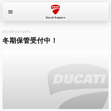
Ducati Sapporo
2015年10月20日
イベント
冬期保管受付中！
中古車
キャンペーン
ショールーム
新車
ニュース