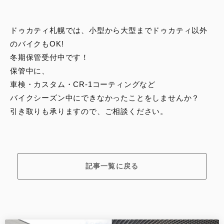
スタッフブログ
ドゥカティ札幌では、小型から大型までドゥカティ以外
サービス
のバイクもOK!
冬期保管受付中です！
スタッフ
保管中に、
車検・カスタム・CR-1コーティングなど
DUCATI OWNER’S CLUB
バイクシーズン中にできなかったことをしませんか？
引き取りも承りますので、ご相談ください。
アパレル
コンフィギュレーター
記事一覧に戻る
お支払いシミュレーション
お問合せ