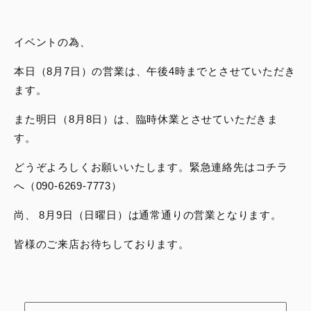
スタッフブログ
イベントの為、
サービス
本日（8月7日）の営業は、午後4時までとさせていただき
ます。
スタッフ
また明日（8月8日）は、臨時休業とさせていただきま
DUCATI OWNER’S CLUB
す。
どうぞよろしくお願いいたします。緊急連絡先はコチラ
アパレル
へ（090-6269-7773）
コンフィギュレーター
尚、 8月9日（日曜日）は通常通りの営業となります。
皆様のご来店お待ちしております。
お支払いシミュレーション
お問合せ