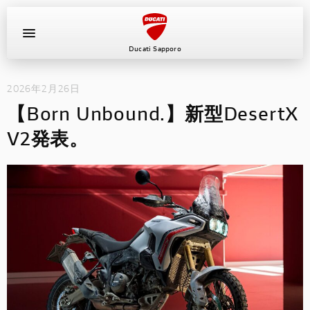
Ducati Sapporo
2026年2月26日
イベント
【Born Unbound.】新型DesertX
中古車
V2発表。
キャンペーン
ショールーム
新車
ニュース