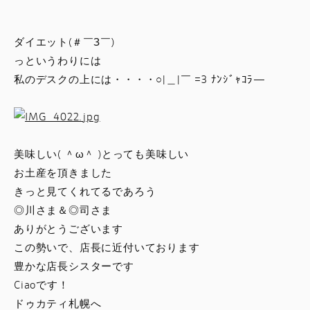
スタッフブログ
ダイエット(＃￣З￣)
サービス
っというわりには
私のデスクの上には・・・・○|＿|￣ =3 ﾅﾝｼﾞｬｺﾗ—
スタッフ
DUCATI OWNER’S CLUB
美味しい( ＾ω＾ )とっても美味しい
アパレル
お土産を頂きました
きっと見てくれてるであろう
コンフィギュレーター
◎川さま＆◎司さま
ありがとうございます
この勢いで、店長に近付いております
お支払いシミュレーション
豊かな店長シスターです
Ciaoです！
お問合せ
ドゥカティ札幌へ