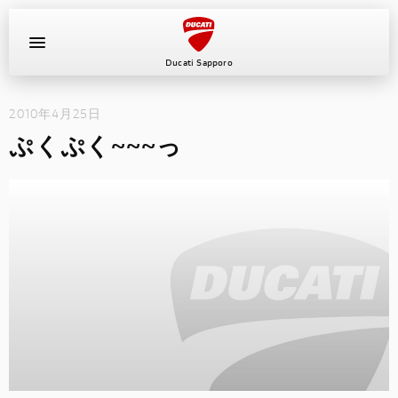
Ducati Sapporo
2010年4月25日
イベント
ぷくぷく~~~っ
中古車
キャンペーン
ショールーム
新車
ニュース