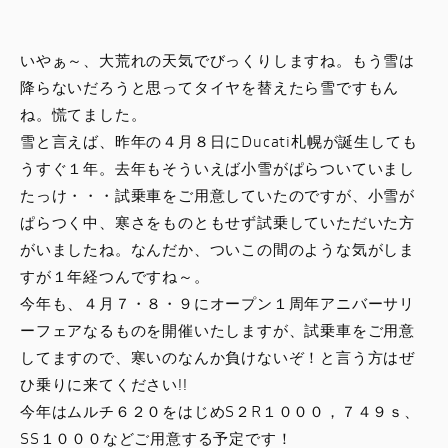
スタッフブログ
いやぁ～、大荒れの天気でびっくりしますね。もう雪は
サービス
降らないだろうと思ってタイヤを替えたら雪ですもん
ね。慌てました。
スタッフ
雪と言えば、昨年の４月８日にDucati札幌が誕生しても
うすぐ１年。去年もそういえば小雪がぱらついていまし
DUCATI OWNER’S CLUB
たっけ・・・試乗車をご用意していたのですが、小雪が
ぱらつく中、寒さをものともせず試乗していただいた方
アパレル
がいましたね。なんだか、ついこの間のような気がしま
すが１年経つんですね～。
コンフィギュレーター
今年も、４月７・８・９にオープン１周年アニバーサリ
ーフェアなるものを開催いたしますが、試乗車をご用意
してますので、寒いのなんか負けないぞ！と言う方はぜ
お支払いシミュレーション
ひ乗りに来てください!!
今年はムルチ６２０をはじめS２R１０００，７４９ｓ、
お問合せ
SS１０００などご用意する予定です！