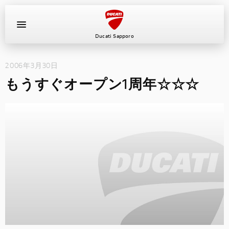
Ducati Sapporo
2006年3月30日
イベント
もうすぐオープン1周年☆☆☆
中古車
キャンペーン
ショールーム
新車
ニュース