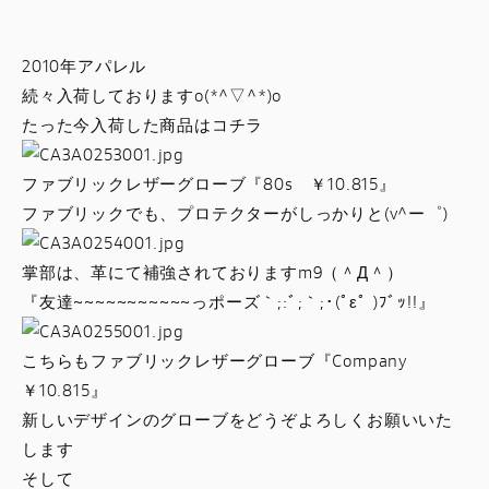
スタッフブログ
2010年アパレル
サービス
続々入荷しておりますo(*^▽^*)o
たった今入荷した商品はコチラ
スタッフ
ファブリックレザーグローブ『80s ￥10.815』
DUCATI OWNER’S CLUB
ファブリックでも、プロテクターがしっかりと(v^ー゜)
アパレル
掌部は、革にて補強されておりますm9（＾Д＾）
『友達~~~~~~~~~~~っポーズ｀;:ﾞ;｀;･(ﾟεﾟ )ﾌﾞｯ!!』
コンフィギュレーター
こちらもファブリックレザーグローブ『Company
￥10.815』
お支払いシミュレーション
新しいデザインのグローブをどうぞよろしくお願いいた
します
お問合せ
そして