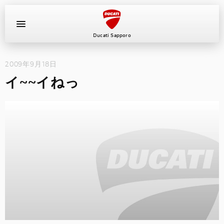
Ducati Sapporo
2009年9月18日
イベント
イ~~イねっ
中古車
キャンペーン
ショールーム
新車
ニュース