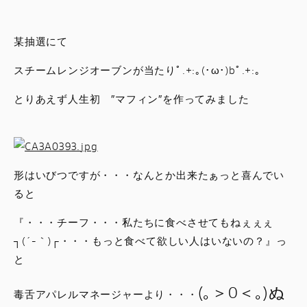
スタッフブログ
某抽選にて
サービス
スチームレンジオーブンが当たりﾟ.+:｡(･ω･)bﾟ.+:｡
スタッフ
とりあえず人生初 ″マフィン″を作ってみました
DUCATI OWNER’S CLUB
アパレル
形はいびつですが・・・なんとか出来たぁっと喜んでい
ると
コンフィギュレーター
『・・・チーフ・・・私たちに食べさせてもねぇぇぇ
┐(´-｀)┌・・・もっと食べて欲しい人はいないの？』っ
お支払いシミュレーション
と
お問合せ
(｡＞0＜｡)ぬ
毒舌アパレルマネージャーより・・・