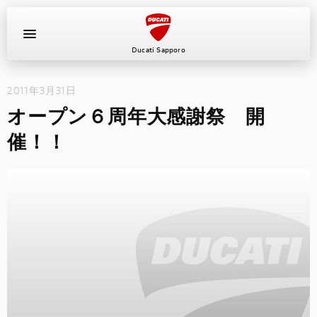
Ducati Sapporo
2011年3月31日
イベント
オープン６周年大感謝祭 開
中古車
催！！
キャンペーン
ショールーム
新車
ニュース