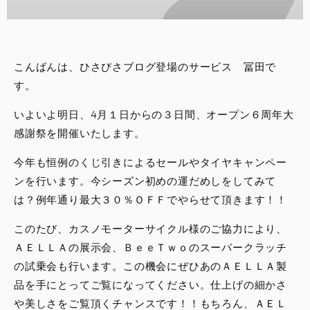
スタッフブログ
サービス
こんばんは、ひさびさブログ登場のサービス 冨田で
す。
スタッフ
いよいよ明日、4月１日からの３日間、オープン６周年大
DUCATI OWNER’S CLUB
感謝祭を開催いたします。
今年も恒例のくじ引きによるセールやタイヤキャンペー
アパレル
ンを行います。今シーズン初めの運だめしをしてみて
は？例年通り最大３０％ＯＦＦでやらせて頂きます！！
コンフィギュレーター
このたび、カスノモーターサイクル様のご協力により、
ＡＥＬＬＡの展示会、ＢｅｅＴｗｏのスーパークラッチ
お支払いシミュレーション
の試乗会も行います。この機会にぜひあのＡＥＬＬＡ製
品を手にとってご覧になってください。仕上げの細かさ
お問合せ
や美しさをご覧頂くチャンスです！！もちろん、ＡＥＬ