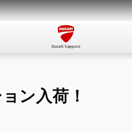
Ducati Sapporo
ービス
スタッフ
DUCATI OWNER’S CLUB
アパレ
ション入荷！