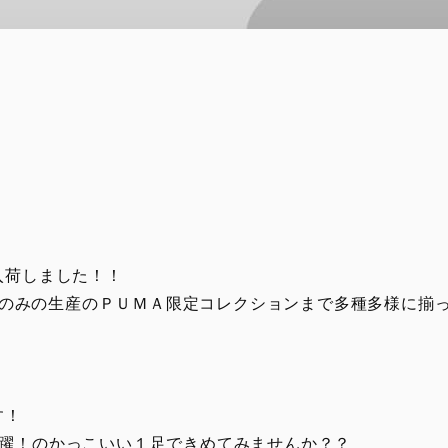
入荷しました！！
今回のみの生産のＰＵＭＡ限定コレクションまで多種多様に揃
す！
躍！のかっこいい１足できめてみませんか？？