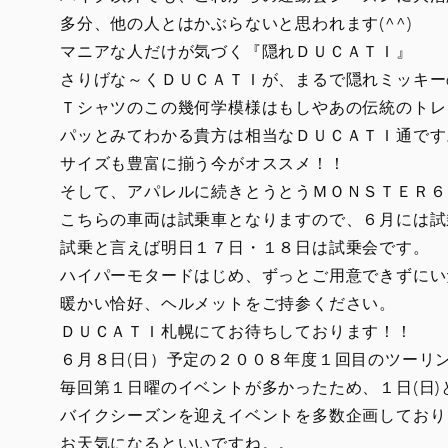
多分、他の人とはかぶらないと思われます(^^)
マニアな人だけが気づく『隠れＤＵＣＡＴＩ』
さりげな～くＤＵＣＡＴＩが、まるで隠れミッキー
Ｔシャツのこの幾何学模様はもしやあの伝統のトレ
パッとみてわかる貴方は相当なＤＵＣＡＴＩ通です
サイズも豊富に揃う今がオススメ！！
そして、アパレルに続きとうとうＭＯＮＳＴＥＲ６
こちらの車両は試乗車となりますので、６月には試
試乗と言えば明日１７日・１８日は試乗会です。
ハイパーモタードはじめ、ずっとご用意できずにい
暖かい恰好、ヘルメットをご持参ください。
ＤＵＣＡＴＩ札幌にてお待ちしております！！
６月８日(日）予定の２００８年度１回目のツーリ
毎回第１日曜のイベントが多かったため、１日(日)
バイクシーズンを迎えイベントを多数企画しており
お天気になるといいですね。。