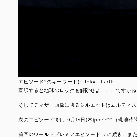
エピソード3のキーワードはUnlock Earth
直訳すると地球のロックを解除せよ、、、ですかね
そしてティザー画像に映るシルエットはムルティス
次のエピソード3は、9月15日(木)pm4:00（現地時
前回のワールドプレミアエピソード1,2に続き、ま