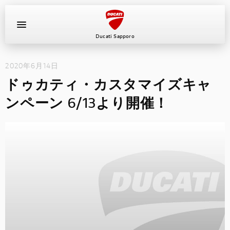
Ducati Sapporo
2020年6月14日
イベント
ドゥカティ・カスタマイズキャ
中古車
ンペーン 6/13より開催！
キャンペーン
ショールーム
新車
ニュース