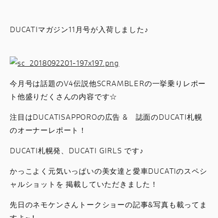
スタッフブログ
DUCATIマガジン11月号が入荷しました♪
サービス
スタッフ
今月号は話題のV4伝説他SCRAMBLERの一挙乗りレポー
DUCATI OWNER’S CLUB
ト他盛りだくさんの内容です☆
注目はDUCATISAPPOROの広告 & 誌面のDUCATI札幌
アパレル
のオーナーレポート！
コンフィギュレーター
DUCATI札幌発、DUCATI GIRLS です♪
かっこよく元気いっぱいの美女達と愛車DUCATIのスペシ
お支払いシミュレーション
ャルショットを 掲載していただきました！
お問合せ
先日のネモケンさんトークショーの記事&写真も載ってま
すよ~！