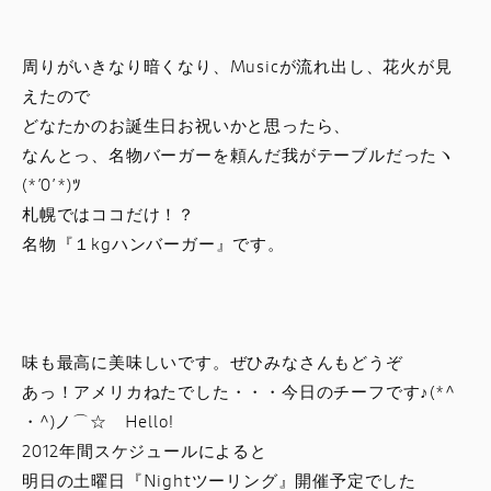
スタッフブログ
周りがいきなり暗くなり、Musicが流れ出し、花火が見
サービス
えたので
どなたかのお誕生日お祝いかと思ったら、
スタッフ
なんとっ、名物バーガーを頼んだ我がテーブルだったヽ
(*’0’*)ﾂ
DUCATI OWNER’S CLUB
札幌ではココだけ！？
名物『１kgハンバーガー』です。
アパレル
コンフィギュレーター
味も最高に美味しいです。ぜひみなさんもどうぞ
あっ！アメリカねたでした・・・今日のチーフです♪(*^
お支払いシミュレーション
・^)ノ⌒☆ Hello!
2012年間スケジュールによると
お問合せ
明日の土曜日『Nightツーリング』開催予定でした