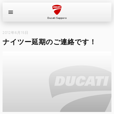
Ducati Sapporo
2012年6月15日
イベント
ナイツー延期のご連絡です！
中古車
キャンペーン
ショールーム
新車
ニュース