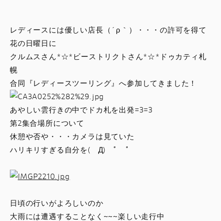
スタッフブログ
レディースには優しい店長（´ρ｀）・・・の許可を得て
サービス
花の日曜日に
クルムスさん*☆*ビーストリクトさん*☆*ドゥカティ札
スタッフ
幌
合同『レディースツーリング』へ参加してきました！
DUCATI OWNER’S CLUB
あやしい雲行きの中でドカ札を出発=3=3
アパレル
第2集合場所について
休憩や否や・・・カメラは見ていた
コンフィギュレーター
ハリキリすぎる自分を( Д) ﾟ ﾟ
お支払いシミュレーション
日頃の行いがよろしいのか
お問合せ
大雨には遭遇することなく~~~楽しい走行中