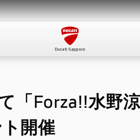
Ducati Sapporo
ービス
スタッフ
DUCATI OWNER’S CLUB
アパレ
て「Forza!!水
ント開催