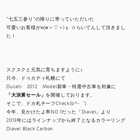
スタッフブログ
”七五三参り”の帰りに寄っていただいた
サービス
可愛いお客様がо(ж＞▽＜)ｙ ☆らいてんして頂きまし
た！
スタッフ
DUCATI OWNER’S CLUB
スクスクと元気に育ちますように♪
アパレル
只今、ドゥカティ札幌にて
Ducati 2012 Model新車・特選中古車を対象に
コンフィギュレーター
「大決算セール」
を開催しております。
そこで、ドカ札チーフCheck(b^-゜)
今年、見かけたよ率NO.1だった「Diavel」より
お支払いシミュレーション
2013年にはラインナップから終了となるカラーリング
Diavel Black Carbon
お問合せ