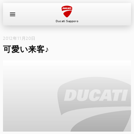
Ducati Sapporo
2012年11月20日
イベント
可愛い来客♪
中古車
キャンペーン
ショールーム
新車
ニュース