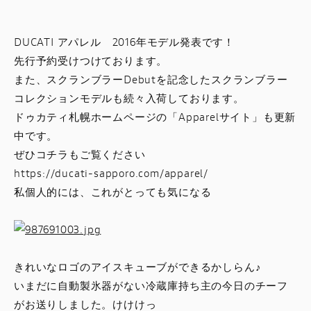
スタッフブログ
DUCATI アパレル 2016年モデル発表です！
サービス
先行予約受けつけております。
また、スクランブラーDebutを記念したスクランブラー
スタッフ
コレクションモデルも続々入荷しております。
ドゥカティ札幌ホームページの「Apparelサイト」も更新
DUCATI OWNER’S CLUB
中です。
ぜひコチラもご覧ください
アパレル
https://ducati-sapporo.com/apparel/
私個人的には、これがとっても気になる
コンフィギュレーター
お支払いシミュレーション
きれいなロゴのアイスキューブができるかしらん♪
いまだに自動製氷器がない冷蔵庫持ち主の今日のチーフ
お問合せ
がお送りしました。けけけっ