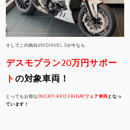
そしてこの純白のXDIAVEL Sが今なら
デスモプラン20万円サポー
ト
の対象車両！
とってもお得な
DUCATI RED FRIDAYフェア車両
となっ
ています！