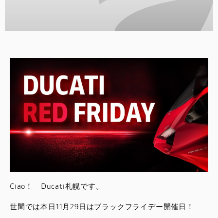
スタッフブログ
サービス
スタッフ
DUCATI OWNER’S CLUB
アパレル
コンフィギュレーター
お支払いシミュレーション
Ciao！ Ducati札幌です。
お問合せ
世間では本日11月29日はブラックフライデー開催日！