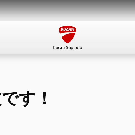
Ducati Sapporo
ービス
スタッフ
DUCATI OWNER’S CLUB
アパレ
枚です！