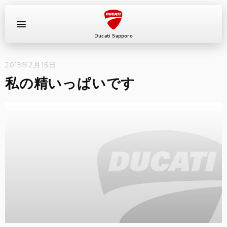
Ducati Sapporo
2013年2月16日
イベント
私の精いっぱいです
中古車
キャンペーン
ショールーム
新車
ニュース