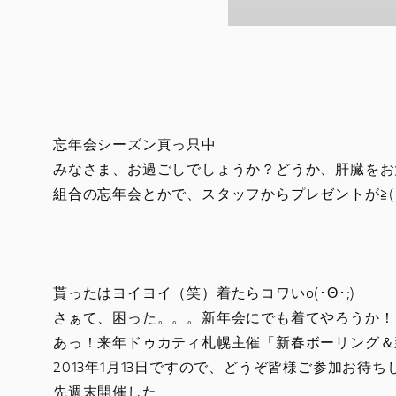
忘年会シーズン真っ只中
みなさま、お過ごしでしょうか？どうか、肝臓をお
組合の忘年会とかで、スタッフからプレゼントが≧(´
貰ったはヨイヨイ（笑）着たらコワいo(･Θ･;)
さぁて、困った。。。新年会にでも着てやろうか！
あっ！来年ドゥカティ札幌主催「新春ボーリング＆
2013年1月13日ですので、どうぞ皆様ご参加お待
先週末開催した