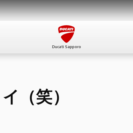
Ducati Sapporo
ービス
スタッフ
DUCATI OWNER’S CLUB
アパレ
ヨイ（笑）