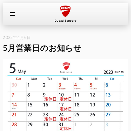
Ducati Sapporo
2023年4月6日
イベント
5月営業日のお知らせ
中古車
キャンペーン
ショールーム
新車
ニュース