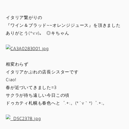
スタッフブログ
イタリア繋がりの
サービス
『ワイン＆ブラッド~~オレンジジュース』を頂きました
ありがとう(*v.v)｡ ◎キちゃん
スタッフ
DUCATI OWNER’S CLUB
相変わらず
アパレル
イタリアかぶれの店長シスターです
Ciao!
コンフィギュレーター
春が近づいてきました=3
サクラが待ち遠しい今日この頃
ドゥカティ札幌も春色へと゜.+:。(*´v｀*)゜.+:。
お支払いシミュレーション
お問合せ