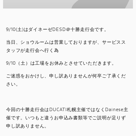
スタッフブログ
サービス
9/10(土)はダイネーゼDESD＠十勝走行会です。
スタッフ
当日、ショウルームは営業しておりますが、サービスス
タッフが走行会へ行く為
DUCATI OWNER’S CLUB
9/10（土）は工場をお休みとさせていただきます。
アパレル
ご迷惑をおかけし、申し訳ありませんが何卒ご了承くだ
さい。
コンフィギュレーター
お支払いシミュレーション
今回の十勝走行会はDUCATI札幌主催ではなくDainese主
催です。いつもと違うお申込み書類等でご説明が足りず
お問合せ
申し訳ありません。