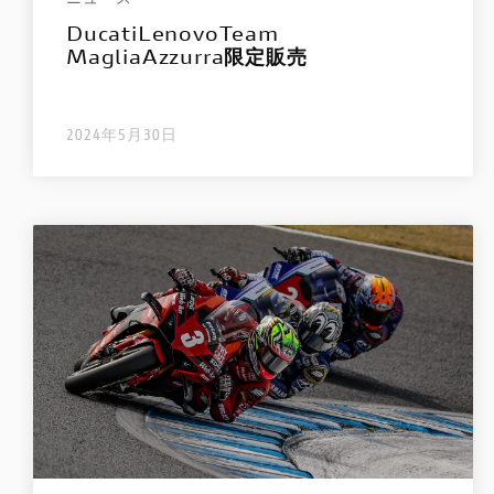
DucatiLenovoTeam
MagliaAzzurra限定販売
2024年5月30日