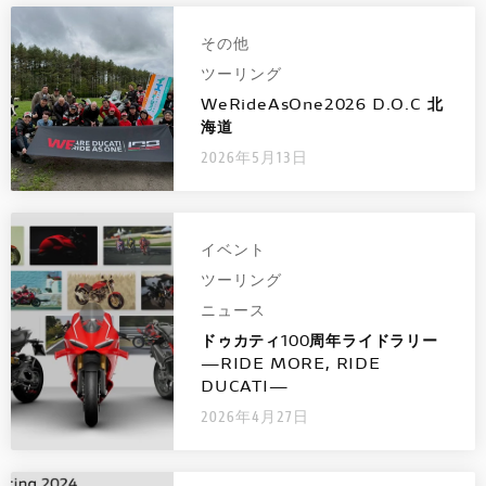
スタッフブログ
その他
ツーリング
サービス
WeRideAsOne2026 D.O.C 北
海道
スタッフ
2026年5月13日
DUCATI OWNER’S CLUB
イベント
アパレル
ツーリング
ニュース
コンフィギュレーター
ドゥカティ100周年ライドラリー
―RIDE MORE, RIDE
DUCATI―
お支払いシミュレーション
2026年4月27日
お問合せ