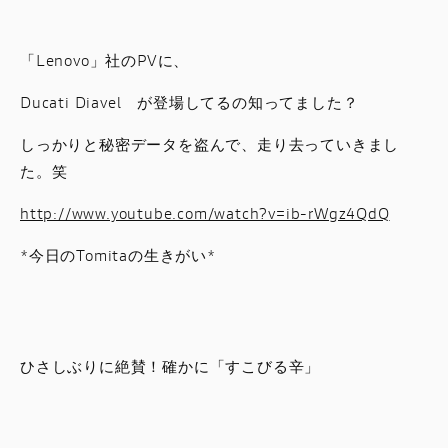
スタッフブログ
「Lenovo」社のPVに、
サービス
Ducati Diavel が登場してるの知ってました？
スタッフ
しっかりと秘密データを盗んで、走り去っていきまし
た。笑
DUCATI OWNER’S CLUB
http://www.youtube.com/watch?v=ib-rWgz4QdQ
アパレル
*今日のTomitaの生きが
い*
コンフィギュレーター
お支払いシミュレーション
ひさしぶりに絶賛！確かに「すこびる辛」
お問合せ