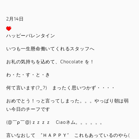
スタッフブログ
2月14日
サービス
ハッピーバレンタイン
スタッフ
いつも一生懸命働いてくれるスタッフへ
DUCATI OWNER’S CLUB
お礼の気持ちを込めて、Chocolate を！
わ・た・す・と・き
アパレル
何て言います(?_?) まったく思いつかず・・・・
コンフィギュレーター
おめでとう！っと言ってしまった。。。やっぱり朝は弱
い今日のチーフです
お支払いシミュレーション
(@￣ρ￣@)ｚｚｚｚ Ciaoネム。。。。。。
お問合せ
言いなおして ”ＨＡＰＰＹ” これもあっているのやら(