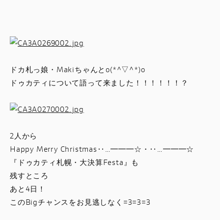
スタッフブログ
サービス
スタッフ
ドカ札っ娘・Makiちゃんとo(*^▽^*)o
ドゥカティについて語って来ました！！！！！！？
DUCATI OWNER’S CLUB
アパレル
2人から
コンフィギュレーター
Happy Merry Christmas‥…━━━☆・‥…━━━☆
『ドゥカティ札幌・大決算Festa』も
残すところ
お支払いシミュレーション
あと4日！
このBigチャンスをお見逃しなく=3=3=3
お問合せ