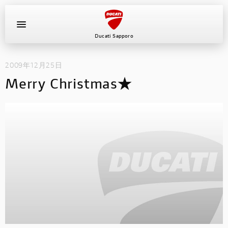
Ducati Sapporo
2009年12月25日
イベント
Merry Christmas★
中古車
キャンペーン
ショールーム
新車
ニュース