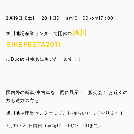
スタッフブログ
2月19日【土】・20【日】 am10：00~pm17：00
サービス
旭川
旭川地場産業センターで開催の
スタッフ
BIKEFESTA2011
DUCATI OWNER’S CLUB
にDucati札幌も出展いたします！！
アパレル
コンフィギュレーター
国内外の新車/中古車を一同に展示！ 販売会！ お近くの
方も遠方の方も
お支払いシミュレーション
旭川地場産業センターにて、お待ちいたしております！
お問合せ
2月19・20日両日（開場10：00/17：00まで）