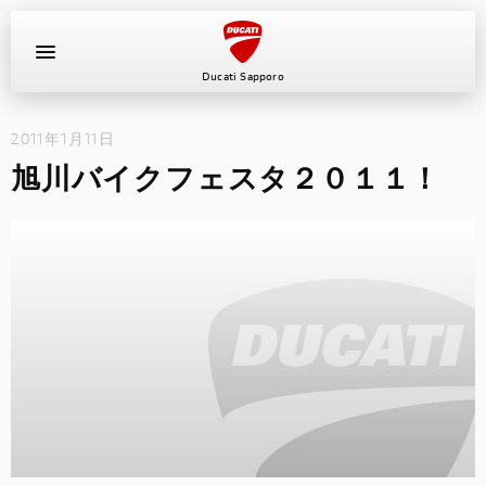
Ducati Sapporo
2011年1月11日
イベント
旭川バイクフェスタ２０１１！
中古車
キャンペーン
ショールーム
新車
ニュース