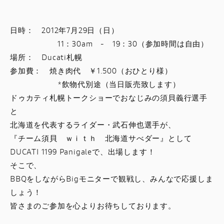
スタッフブログ
日時： 2012年7月29日（日）
サービス
11：30am - 19：30（参加時間は自由）
場所： Ducati札幌
スタッフ
参加費： 焼き肉代 ￥1.500（おひとり様）
*飲物代別途（当日販売致します）
DUCATI OWNER’S CLUB
ドゥカティ札幌トークショーでおなじみの須貝義行選手
と
アパレル
北海道を代表するライダー・武石伸也選手が、
『チーム須貝 ｗｉｔｈ 北海道サべダー』として
コンフィギュレーター
DUCATI 1199 Panigaleで、出場します！
そこで、
BBQをしながらBigモニターで観戦し、みんなで応援しま
お支払いシミュレーション
しょう！
皆さまのご参加を心よりお待ちしております。
お問合せ