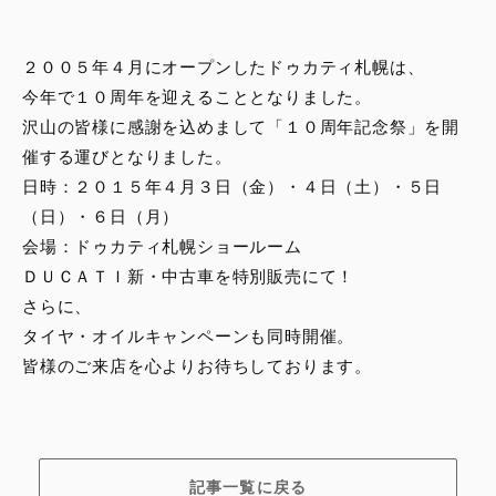
スタッフブログ
２００５年４月にオープンしたドゥカティ札幌は、
サービス
今年で１０周年を迎えることとなりました。
沢山の皆様に感謝を込めまして「１０周年記念祭」を開
スタッフ
催する運びとなりました。
日時：２０１５年４月３日（金）・４日（土）・５日
DUCATI OWNER’S CLUB
（日）・６日（月）
会場：ドゥカティ札幌ショールーム
アパレル
ＤＵＣＡＴＩ新・中古車を特別販売にて！
さらに、
コンフィギュレーター
タイヤ・オイルキャンペーンも同時開催。
皆様のご来店を心よりお待ちしております。
お支払いシミュレーション
お問合せ
記事一覧に戻る