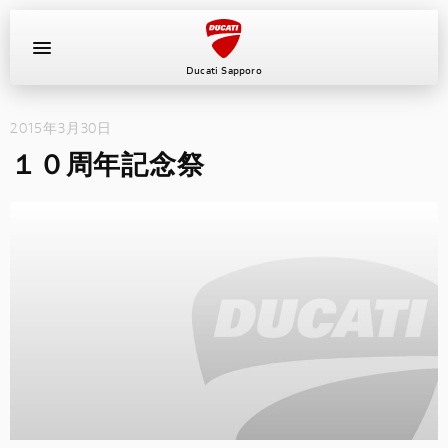
Ducati Sapporo
2015年3月30日
イベント
１０周年記念祭
中古車
キャンペーン
ショールーム
新車
ニュース