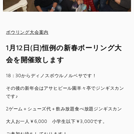
スタッフブログ
サービス
ボウリング大会案内
スタッフ
1月12日(日)恒例の新春ボーリング大
DUCATI OWNER’S CLUB
会を開催致します
アパレル
18：30からディノスボウルノルベサです！
その後の新年会はアサヒビール園羊々亭でジンギスカン
コンフィギュレーター
です♪
お支払いシミュレーション
2ゲーム＋シューズ代＋飲み放題食べ放題ジンギスカン
大人お一人￥6,000 小学生以下￥3,000です。
お問合せ
ご参加お待ちしております！