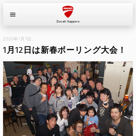
Ducati Sapporo
2020年1月7日
イベント
1月12日は新春ボーリング大会！
中古車
キャンペーン
ショールーム
新車
ニュース