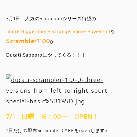
スタッフブログ
7月1日 人気のScramblerシリーズ待望の
サービス
more Bigger more Stronger
more P
owerfull
な
Scrambler1100
スタッフ
が
Ducati Sapporo
にやってくる！！！
DUCATI OWNER’S CLUB
アパレル
コンフィギュレーター
お支払いシミュレーション
7/1 日曜 16：00― OPEN！
お問合せ
1日だけの即席Scrambler CAFEをopenします♪