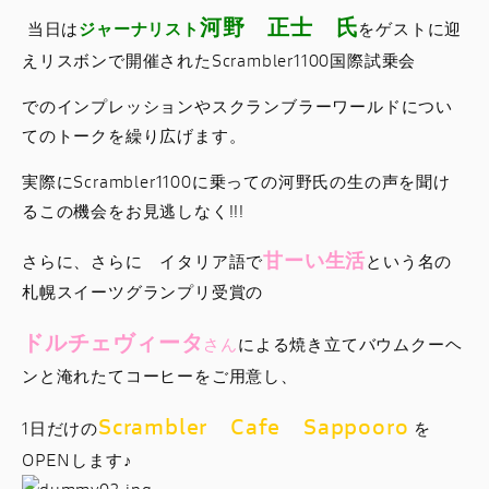
河野 正士 氏
当日は
ジャーナリスト
をゲストに迎
えリスボンで開催されたScrambler1100国際試乗会
でのインプレッションやスクランブラーワールドについ
てのトークを繰り広げます。
実際にScrambler1100に乗っての河野氏の生の声を聞け
るこの機会をお見逃しなく!!!
甘ーい生活
さらに、さらに イタリア語で
という名の
札幌スイーツグランプリ受賞の
ドルチェヴィータ
さん
による焼き立てバウムクーヘ
ンと淹れたてコーヒーをご用意し、
Scrambler Cafe Sappooro
1日だけの
を
OPENします♪