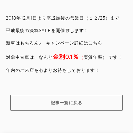
スタッフブログ
2018年12月1日より平成最後の営業日（１２/25）まで
サービス
平成最後の決算SALEを開催致します！
スタッフ
新車はもちろん♪ キャンペーン詳細はこちら
金利0.1％
DUCATI OWNER’S CLUB
対象中古車は、なんと
（
実質年率） です！
年内のご来店を心よりお待ちしております！
アパレル
コンフィギュレーター
記事一覧に戻る
お支払いシミュレーション
お問合せ