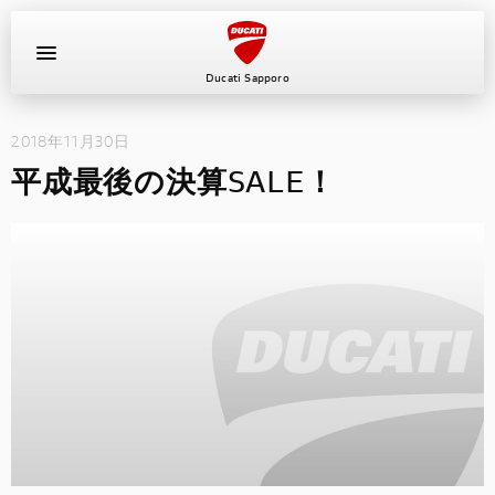
Ducati Sapporo
2018年11月30日
イベント
平成最後の決算SALE！
中古車
キャンペーン
ショールーム
新車
ニュース