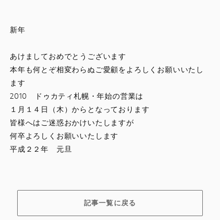
スタッフブログ
新年
サービス
あけましておめでとうございます
スタッフ
本年も何とぞ相変わらぬご愛顧をよろしくお願いいたし
ます
DUCATI OWNER’S CLUB
2010 ドゥカティ札幌・年始の営業は
１月１４日（木）からとなっております
アパレル
皆様へはご迷惑おかけいたしますが
何卒よろしくお願いいたします
コンフィギュレーター
平成２２年 元旦
お支払いシミュレーション
お問合せ
記事一覧に戻る