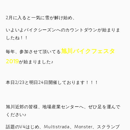
スタッフブログ
2月に入ると一気に雪が解け始め、
サービス
いよいよバイクシーズンへのカウントダウンが始まりま
したね！！
スタッフ
旭川バイクフェスタ
毎年、参加させて頂いてる
DUCATI OWNER’S CLUB
2019
が始まりました♪
アパレル
本日2/23と明日24日開催しております！！！
コンフィギュレーター
お支払いシミュレーション
旭川近郊の皆様、地場産業センターへ、ぜひ足を運んで
ください♪
お問合せ
話題のV4はじめ、Multistrada、Monster、スクランブ