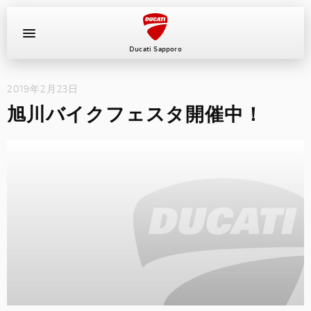
Ducati Sapporo
2019年2月23日
イベント
旭川バイクフェスタ開催中！
中古車
キャンペーン
ショールーム
新車
ニュース