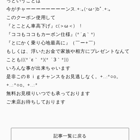
っということは
今がチャーーーーーーーーンス.+:｡(･ω･)bﾟ.+:｡
このクーポン使用して
『とことん車高下げ』c(＞ω＜)ゞ!
『ココもココもカーボン仕様』(*´д｀*)
『とにかく乗り心地最高に』（￣ー+￣）
もしくは、浮いたお金で家族や相方にプレゼントなんて
ことも(((*´ε｀ *)(* ´З｀*)))
いろんな事が出来ちゃいます
是非このＢｉｇチャンスをお見逃しなく。+..:*○o。
+..:*○o。+..:*
無料お見積りいつでも承っております
ご来店お待ちしております
記事一覧に戻る