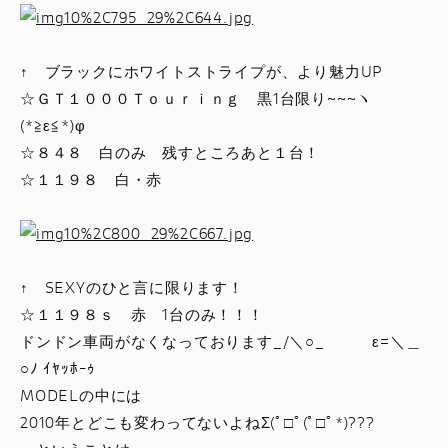
↑ ブラックにホワイトストライプが、より魅力UP
☆ＧＴ１０００Ｔｏｕｒｉｎｇ 黒1台限り~~~ヽ
(*≧ε≦*)φ
☆８４８ 白のみ 残すところあと１台！
☆１１９８ 白・赤
↑ SEXYのひと言に限ります！
☆１１９８ｓ 赤 1台のみ！！！
ドンドン車両がなくなっております_/＼○_ ε=＼＿
○ﾉ ｲﾔｯﾎｰｩ
MODELの中には
2010年とどこも変わってないよねΣ(ﾟ□ﾟ(ﾟ□ﾟ*)???