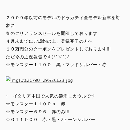
スタッフブログ
２００９年以前のモデルのドゥカティ全モデル新車を対
サービス
象に
春のクリアランスセールを開催しております
スタッフ
４月末までにご成約の上、登録完了の方へ
１０万円
分のクーポンをプレゼントしております!!!
DUCATI OWNER’S CLUB
ただ今の近況報告です(*ﾟ▽ﾟ)ﾉ
☆モンスター１１００ 黒・マッドシルバー・赤
アパレル
コンフィギュレーター
↑ イタリア本国で人気の艶消しカウルです
☆モンスター１１００ｓ 赤
お支払いシミュレーション
☆モンスター６９６ 赤のみ!!!
☆ＧＴ１０００ 赤・黒・2トーンシルバー
お問合せ